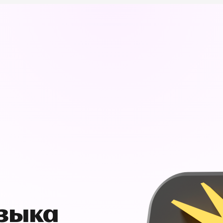
узыка