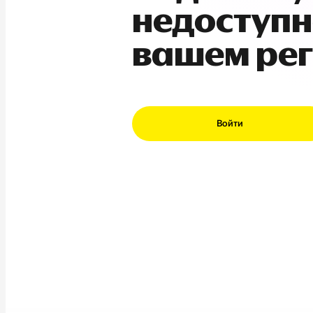
недоступн
вашем ре
Войти