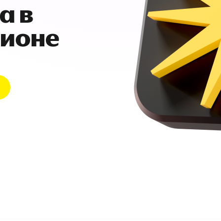
а в
гионе