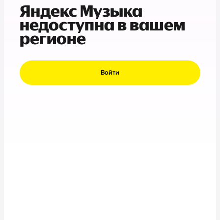
Яндекс Музыка
недоступна в вашем
регионе
Войти