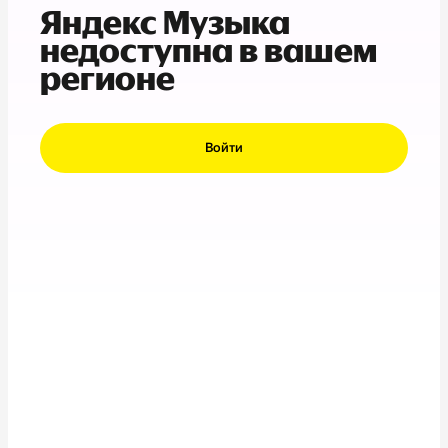
Яндекс Музыка
недоступна в вашем
регионе
Войти