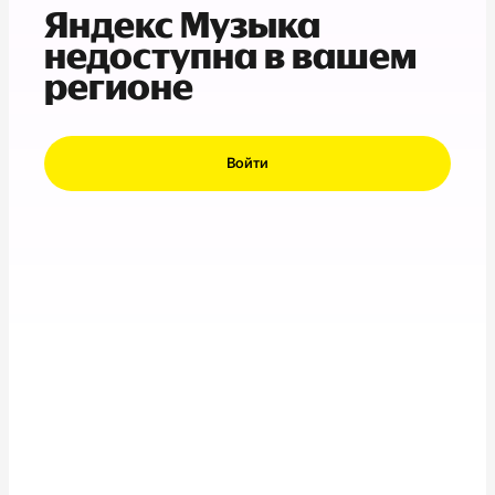
Яндекс Музыка
недоступна в вашем
регионе
Войти