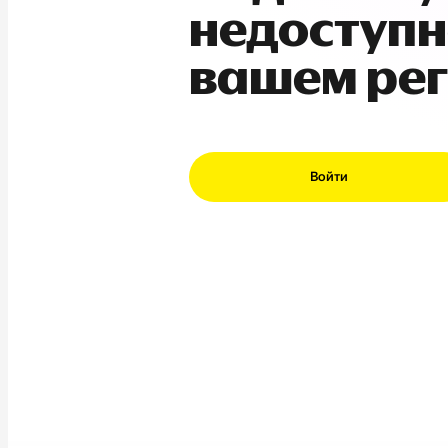
недоступн
вашем ре
Войти