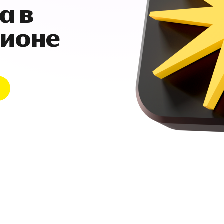
а в
гионе