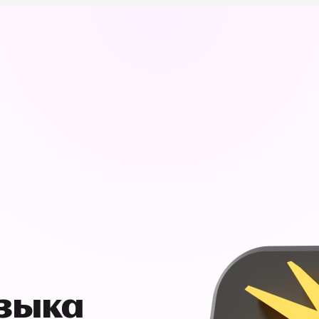
узыка