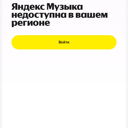
Яндекс Музыка
недоступна в вашем
регионе
Войти