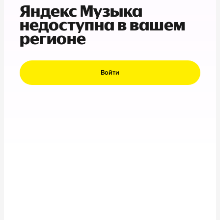
Яндекс Музыка
недоступна в вашем
регионе
Войти