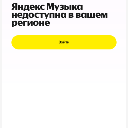
Яндекс Музыка
недоступна в вашем
регионе
Войти