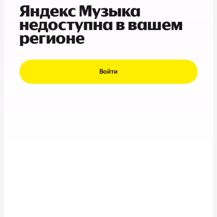
Яндекс Музыка
недоступна в вашем
регионе
Войти