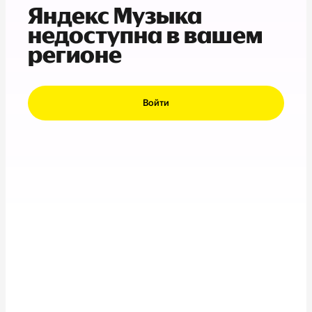
Яндекс Музыка
недоступна в вашем
регионе
Войти