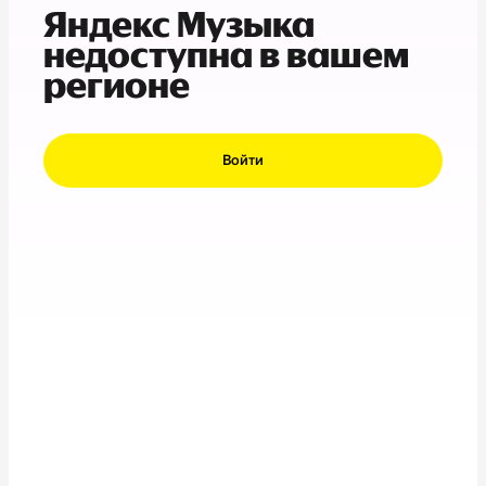
Яндекс Музыка
недоступна в вашем
регионе
Войти