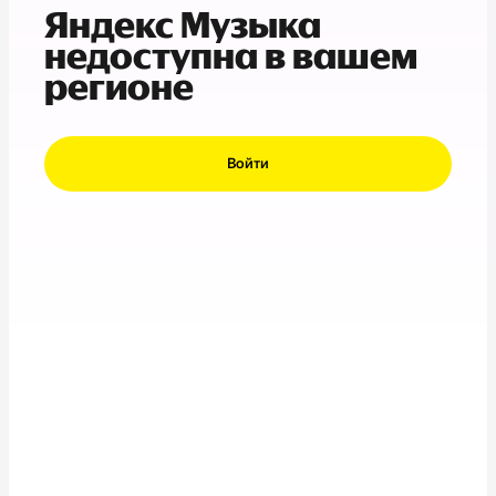
Яндекс Музыка
недоступна в вашем
регионе
Войти