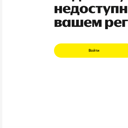
недоступн
вашем ре
Войти