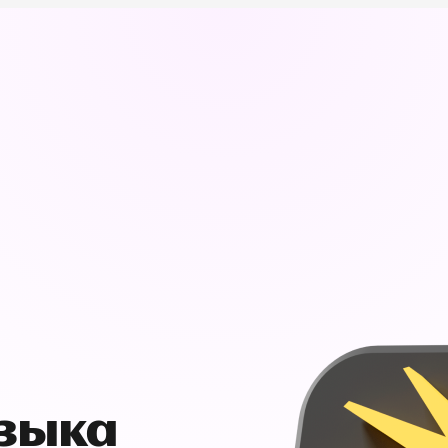
узыка