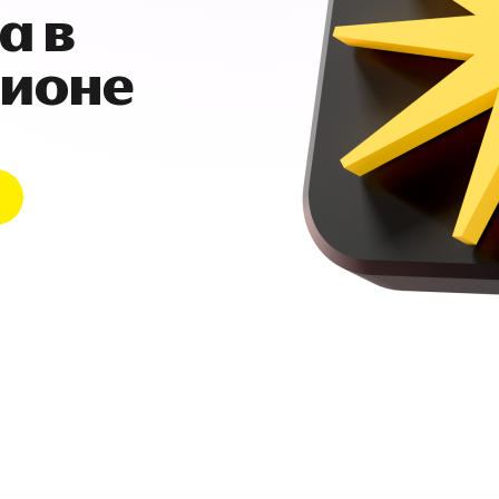
а в
гионе