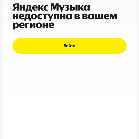
Яндекс Музыка
недоступна в вашем
регионе
Войти