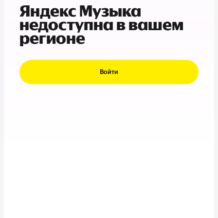
Яндекс Музыка
недоступна в вашем
регионе
Войти