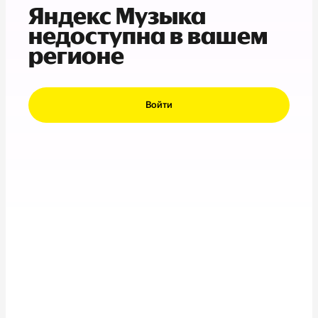
Яндекс Музыка
недоступна в вашем
регионе
Войти