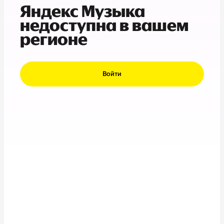
Яндекс Музыка
недоступна в вашем
регионе
Войти