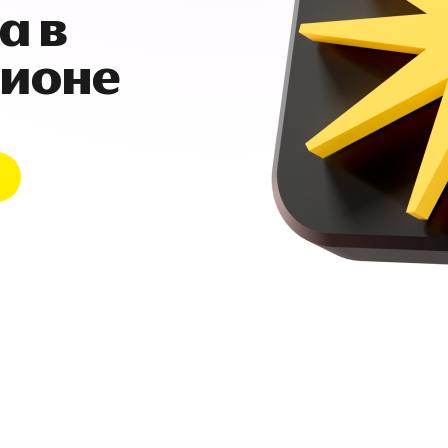
а в
гионе