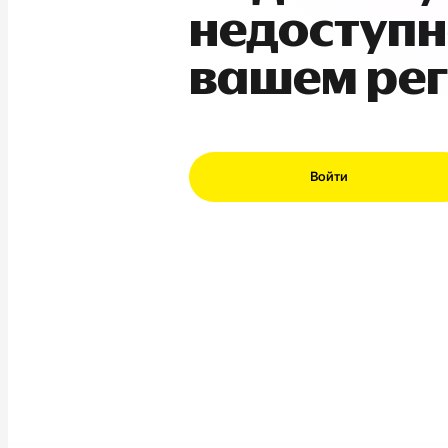
недоступн
вашем ре
Войти