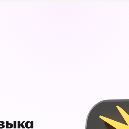
узыка