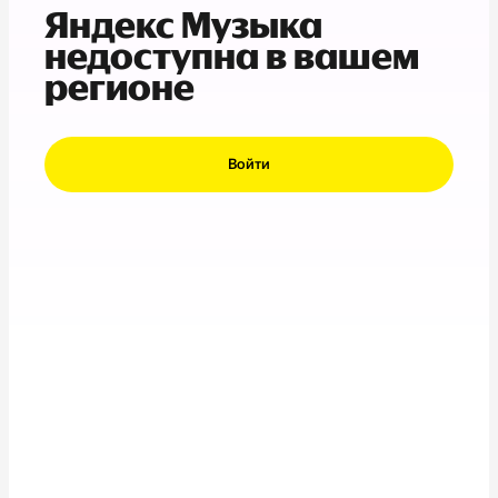
Яндекс Музыка
недоступна в вашем
регионе
Войти