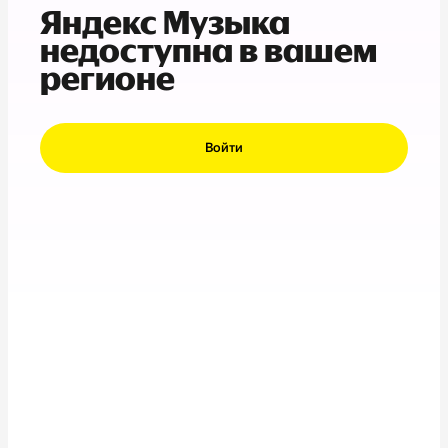
Яндекс Музыка
недоступна в вашем
регионе
Войти