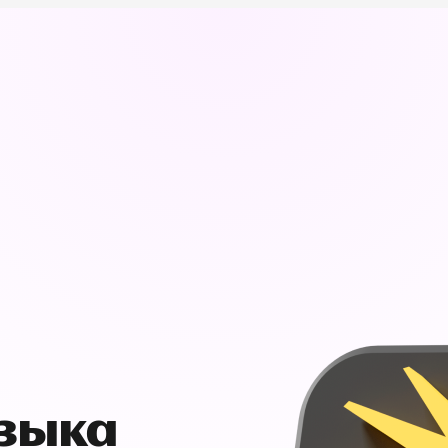
узыка