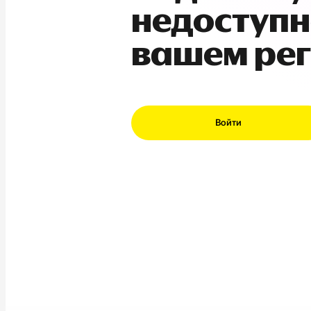
недоступн
вашем ре
Войти