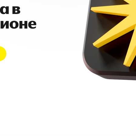
а в
гионе