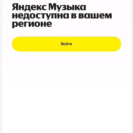
Яндекс Музыка
недоступна в вашем
регионе
Войти