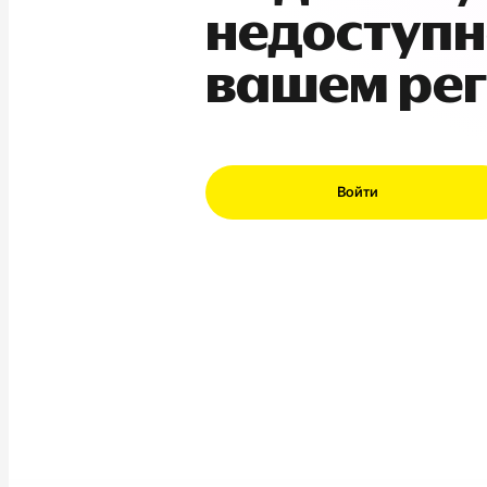
недоступн
вашем ре
Войти