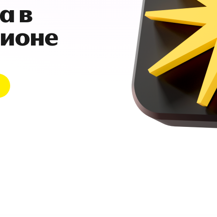
а в
гионе