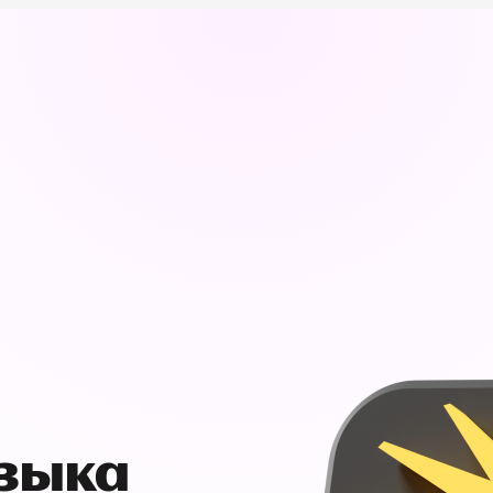
узыка