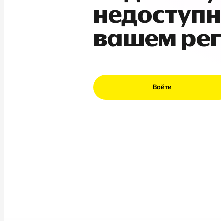
недоступн
вашем ре
Войти