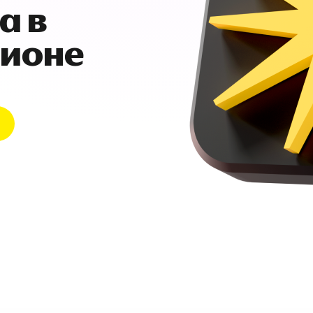
а в
гионе