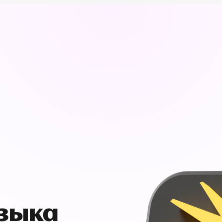
узыка