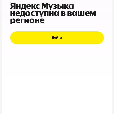
Яндекс Музыка
недоступна в вашем
регионе
Войти