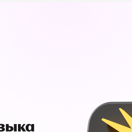
узыка