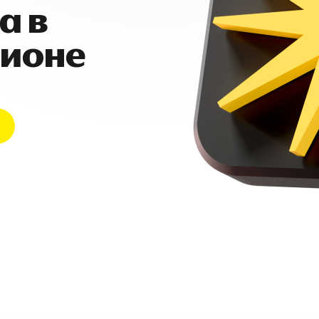
а в
гионе