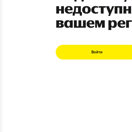
недоступн
вашем ре
Войти