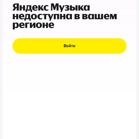
Яндекс Музыка
недоступна в вашем
регионе
Войти