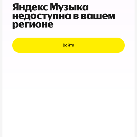
Яндекс Музыка
недоступна в вашем
регионе
Войти