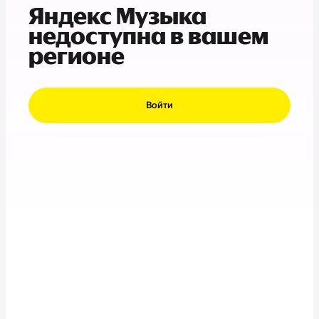
Яндекс Музыка
недоступна в вашем
регионе
Войти