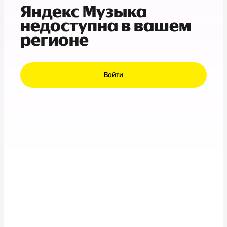
Яндекс Музыка
недоступна в вашем
регионе
Войти