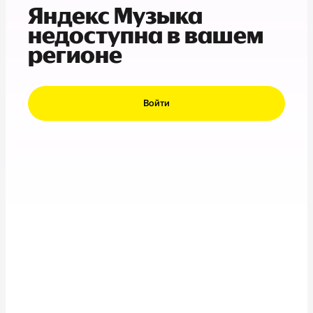
Яндекс Музыка
недоступна в вашем
регионе
Войти