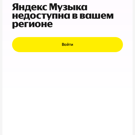
Яндекс Музыка
недоступна в вашем
регионе
Войти