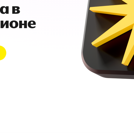
а в
гионе