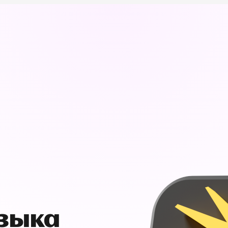
узыка