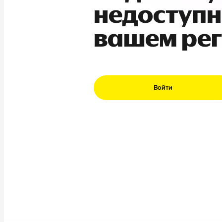
недоступн
вашем ре
Войти