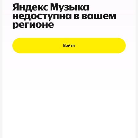
Яндекс Музыка
недоступна в вашем
регионе
Войти