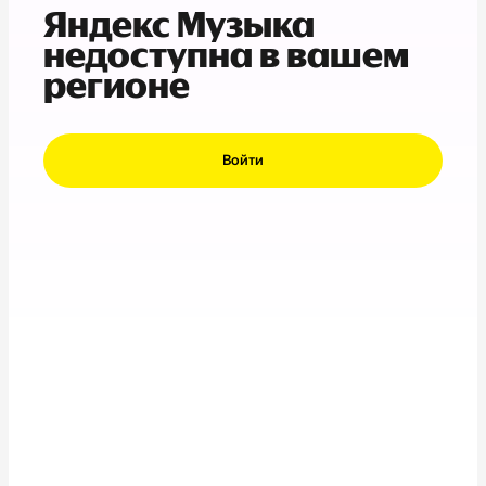
Яндекс Музыка
недоступна в вашем
регионе
Войти