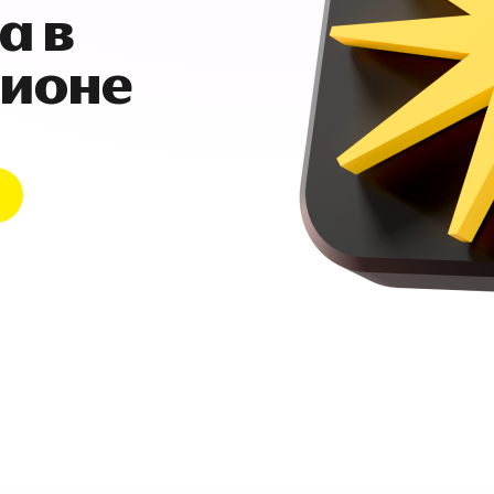
а в
гионе