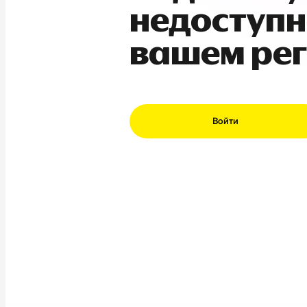
недоступн
вашем ре
Войти