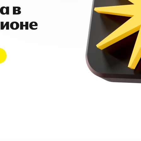
а в
гионе