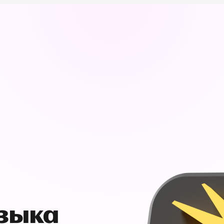
узыка