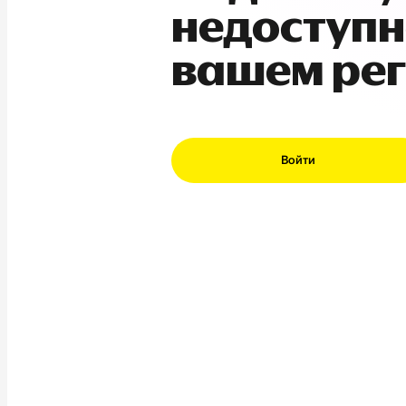
недоступн
вашем ре
Войти