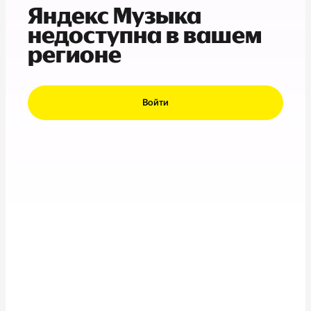
Яндекс Музыка
недоступна в вашем
регионе
Войти