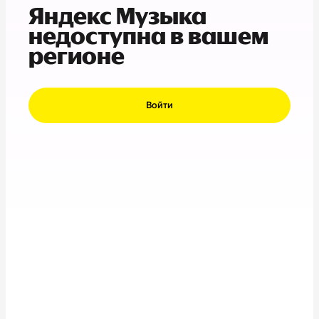
Яндекс Музыка
недоступна в вашем
регионе
Войти