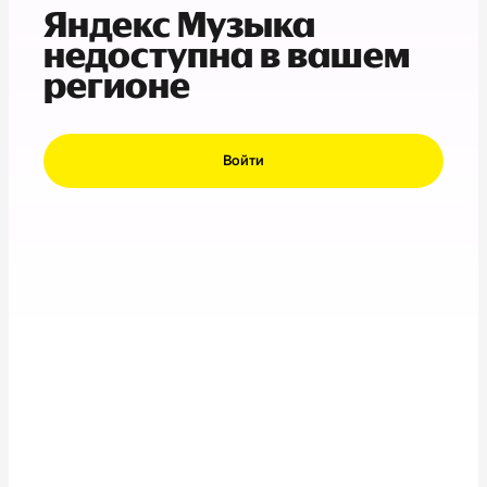
Яндекс Музыка
недоступна в вашем
регионе
Войти