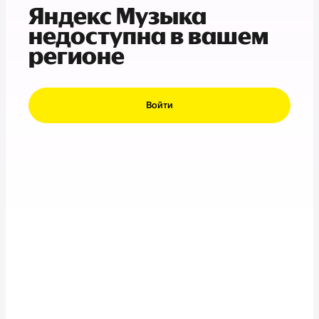
Яндекс Музыка
недоступна в вашем
регионе
Войти