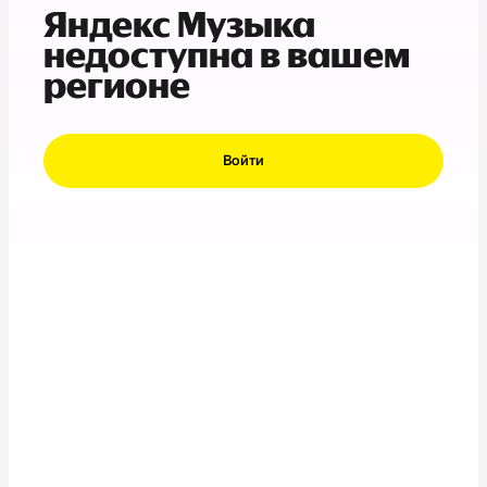
Яндекс Музыка
недоступна в вашем
регионе
Войти