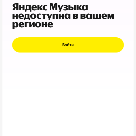
Яндекс Музыка
недоступна в вашем
регионе
Войти