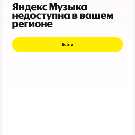
Яндекс Музыка
недоступна в вашем
регионе
Войти