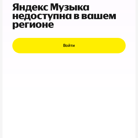
Яндекс Музыка
недоступна в вашем
регионе
Войти