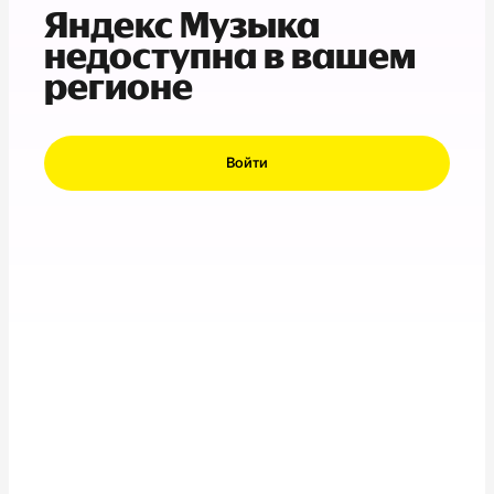
Яндекс Музыка
недоступна в вашем
регионе
Войти