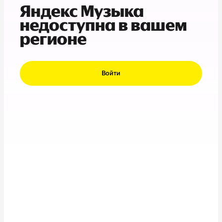
Яндекс Музыка
недоступна в вашем
регионе
Войти