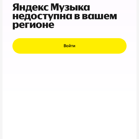
Яндекс Музыка
недоступна в вашем
регионе
Войти