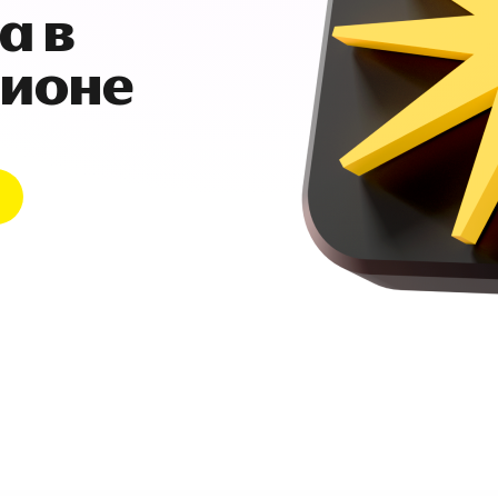
а в
гионе