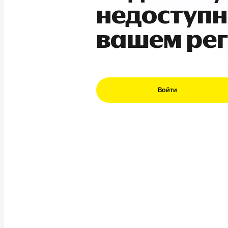
недоступн
вашем ре
Войти