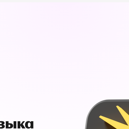
узыка