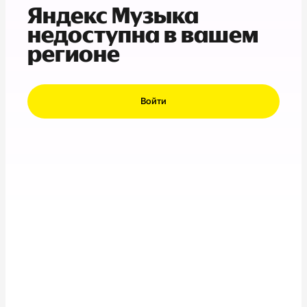
Яндекс Музыка
недоступна в вашем
регионе
Войти